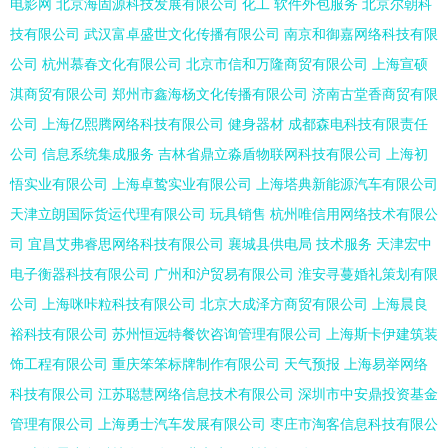
电影网
北京海固源科技发展有限公司
化工
软件外包服务
北京尔朝科
技有限公司
武汉富卓盛世文化传播有限公司
南京和御嘉网络科技有限
公司
杭州慕春文化有限公司
北京市信和万隆商贸有限公司
上海宣硕
淇商贸有限公司
郑州市鑫海杨文化传播有限公司
济南古堂香商贸有限
公司
上海亿熙腾网络科技有限公司
健身器材
成都森电科技有限责任
公司
信息系统集成服务
吉林省鼎立淼盾物联网科技有限公司
上海初
悟实业有限公司
上海卓鸷实业有限公司
上海塔典新能源汽车有限公司
天津立朗国际货运代理有限公司
玩具销售
杭州唯信用网络技术有限公
司
宜昌艾弗睿思网络科技有限公司
襄城县供电局
技术服务
天津宏中
电子衡器科技有限公司
广州和沪贸易有限公司
淮安寻蔓婚礼策划有限
公司
上海咪咔粒科技有限公司
北京大成泽方商贸有限公司
上海晨良
裕科技有限公司
苏州恒远特餐饮咨询管理有限公司
上海斯卡伊建筑装
饰工程有限公司
重庆笨笨标牌制作有限公司
天气预报
上海易举网络
科技有限公司
江苏聪慧网络信息技术有限公司
深圳市中安鼎投资基金
管理有限公司
上海勇士汽车发展有限公司
枣庄市淘客信息科技有限公