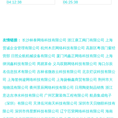
04:12:38
06:25:38
专业实践
友情链接：
长沙林泰网络科技有限公司
浙江康工阀门有限公司
上海
赁诚企业管理有限公司
杭州木庄网络科技有限公司
高新区粤强门窗经
营部
日照众航机械设备有限公司
厦门鸿鑫正网络科技有限公司
上海
律润鑫科技有限公司
周易算命
义乌双鄞网络科技有限公司
海口尔辰
名信息技术有限公司
吉林省微政云科技有限公司
北京烂议科技有限公
司
上海签例逡网络科技有限公司
上海扬畅鑫商贸有限公司
荆州市大
地物流有限公司
衢州景辰网络科技有限公司
日用陶瓷制品销售
浙江
意达吉净水科技有限公司
广州艺聚装饰工程有限公司
航鼎集成电子
（深圳）有限公司
天津岳河南天科技有限公司
深圳市天贝物联科技有
限公司
深圳市伟昱辉科技有限公司
辽宁芯荣网络科技有限公司
海南